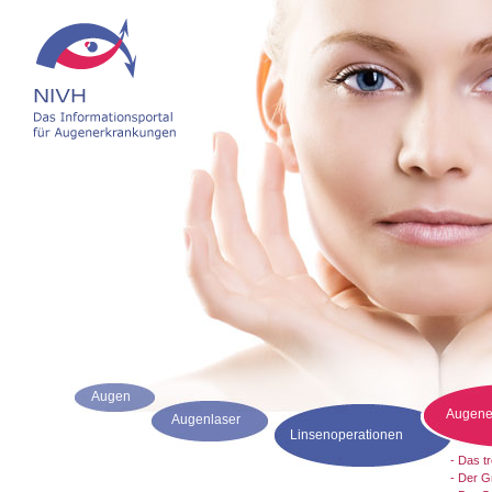
Augen
Augene
Augenlaser
Linsenoperationen
- Das t
- Der G